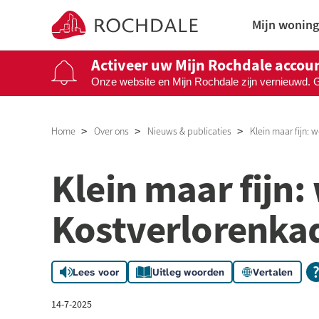
Naar de homepage
Mijn woning
Activeer uw Mijn Rochdale accou
Onze website en Mijn Rochdale zijn vernieuwd. 
Naar hoofdinhoud
Naar hoofdnavigatiemenu
Naar zoeken
Home
Over ons
Nieuws & publicaties
Klein maar fijn:
Klein maar fijn
Kostverlorenka
Lees voor
Uitleg woorden
Vertalen
14-7-2025