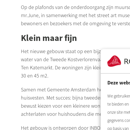
Op de plafonds van de onderdoorgang zijn muurs
mr.June, in samenwerking met het
street
art muse
bewoners en bezoekers met de omgeving te verste
Klein maar fijn
Het nieuwe gebouw staat op een bijzondere plek: 
water van de Tweede
Kostverlorenvaart
, met om d
Ten
Katemarkt
. De woningen zijn klein maar fijn
30 en 45 m2.
Deze webs
Samen met Gemeente Amsterdam hebben we ons ing
We gebruiken
huisvesten. Met succes: bijna
tweederde
van de ni
te bieden en
bewust kiezen voor een kleinere woning, met meer 
onze site me
achterlaten voor huishoudens die meer ruimte no
gegevens com
Het gebouw is ontworpen door INBO architecten 
op basis van