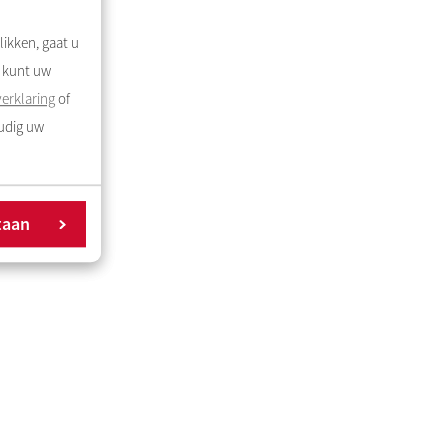
likken, gaat u
U kunt uw
erklaring
of
oudig uw
taan