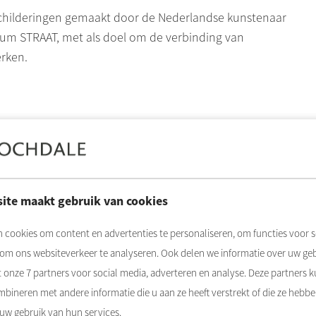
childeringen gemaakt door de Nederlandse kunstenaar
um STRAAT, met als doel om de verbinding van
rken.
midden in Amsterdam West, op een rustige plek aan het
e hoek de gezellige drukte van de Kinkerstraat en de
, met studio’s en tweekamerappartementen van tussen de
ite maakt gebruik van cookies
ezet om hier zo veel mogelijk 55-plussers te
 cookies om content en advertenties te personaliseren, om functies voor s
euwe bewoners is 55 jaar of ouder. Mensen die daarmee
 om ons websiteverkeer te analyseren. Ook delen we informatie over uw ge
comfort en een lift, en vaak een grotere woning
t onze
7
partners voor social media, adverteren en analyse. Deze partners 
dig hebben.
bineren met andere informatie die u aan ze heeft verstrekt of die ze hebb
en gebouwd door Slokker Bouwgroep. De sloop en bouw
 uw gebruik van hun services.