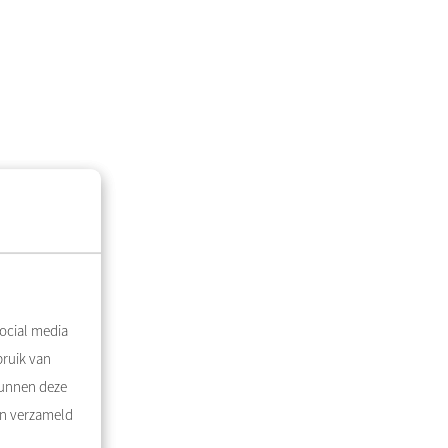
ocial media
bruik van
kunnen deze
en verzameld