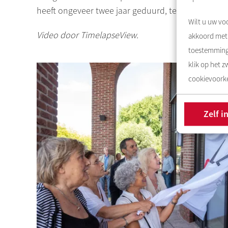
heeft ongeveer twee jaar geduurd, terug te zien in
Wilt u uw voo
Video door
TimelapseView
.
akkoord met 
toestemming 
klik op het 
cookievoorke
Zelf i