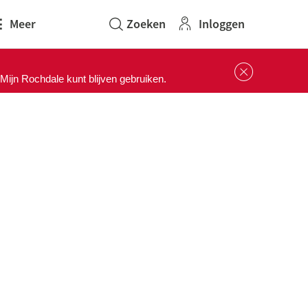
Inloggen
Meer
Sluit 
ijn Rochdale kunt blijven gebruiken.