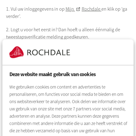
1. Vul uw inloggegevens in op
Mijn
Rochdale
en klik op ‘ga
verder’.
2. Logt u voor het eerst in? Dan hoeft u alleen éénmalig de
tweestapsverificatie
melding goedkeuren.
3. De eerstvolgende keren dat u inlogt, krijgt u automatisch
een beveiligingscode via een sms.
4. Vul de code in en klik op ‘ga verder'
Deze website maakt gebruik van cookies
Verder verandert er niets aan Mijn
Rochdale
en kunt u online
We gebruiken cookies om content en advertenties te
uw woonzaken blijven regelen zoals u dat gewend bent.
personaliseren, om functies voor social media te bieden en om
ons websiteverkeer te analyseren. Ook delen we informatie over
Controleer uw telefoonnummer
uw gebruik van onze site met onze
7
partners voor social media,
adverteren en analyse. Deze partners kunnen deze gegevens
U ontvangt een sms-code naar het mobiele telefoonnummer
combineren met andere informatie die u aan ze heeft verstrekt of
dat u aan ons heeft doorgegeven. Het is dus belangrijk dat het
die ze hebben verzameld op basis van uw gebruik van hun
juiste telefoonnummer bij ons bekend is. Tot 15 oktober kunt u