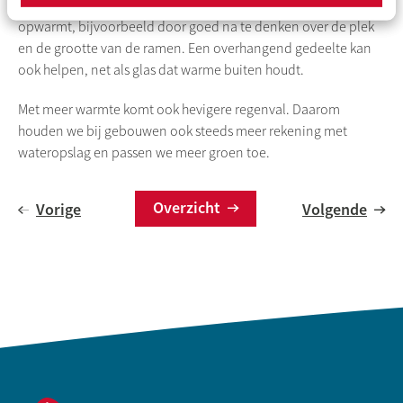
proberen zoveel mogelijk te voorkomen dat de zon de woning
opwarmt, bijvoorbeeld door goed na te denken over de plek
en de grootte van de ramen. Een overhangend gedeelte kan
ook helpen, net als glas dat warme buiten houdt.
Met meer warmte komt ook hevigere regenval. Daarom
houden we bij gebouwen ook steeds meer rekening met
wateropslag en passen we meer groen toe.
Overzicht
Vorige
Volgende
Contactinformatie