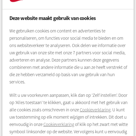
Eind 2028
Deze website maakt gebruik van cookies
Eerste bewoners verhuizen naar de nieuwbouw.
We gebruiken cookies om content en advertenties te
personaliseren, om functies voor social media te bieden en om
Hierna starten we met de tweede fase. Op de plek
ons websiteverkeer te analyseren. Ook delen we informatie over
waar nu de kleine woningen van de Fokkemast
uw gebruik van onze site met onze
7
partners voor social media,
staan, bouwen we nieuwe woningen.
adverteren en analyse. Deze partners kunnen deze gegevens
combineren met andere informatie die u aan ze heeft verstrekt of
die ze hebben verzameld op basis van uw gebruik van hun
services.
Blijf op de hoogte!
Wilt u uw voorkeuren aanpassen, klik dan op ‘Zelf instellen’. Door
op ‘Alles toestaan’ te klikken, gaat u akkoord met het gebruik van
alle cookies zoals omschreven in onze
Cookieverklaring
. U kunt
Interesse in de nieuwbouw op Parlevinkerplein? Meld u aan
uw toestemming op elk moment wijzigen of intrekken. Dit doet u
voor onze nieuwsbrief. Dan houden we u op de hoogte bij
eenvoudig in onze
Cookieverklaring
of klik op het zwart met witte
ontwikkelingen rond de nieuwbouw op Parlevinkerplein.
symbool linksonder op de website. Vervolgens kunt u eenvoudig