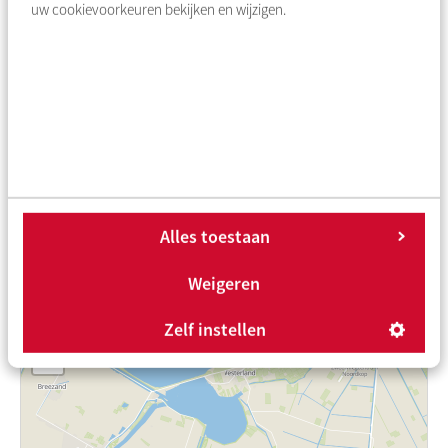
uw cookievoorkeuren bekijken en wijzigen.
Ja, ik wil op de hoogte blijven van nieuwbouw
Parlevinker
Veelgestelde vragen
Hoe reageer ik op een sociale huurwoning?
Alles toestaan
Hoe vraag ik stadsdeelbinding aan?
Weigeren
+
Zelf instellen
−