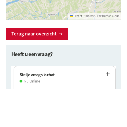
Leaflet
|
Embrace - The Human Cloud
Terug naar overzicht
Heeft u een vraag?
Stel je vraag via chat
Bel Projectmanager Bas Boonzaaijer via
Nu Online
020 215 00 00
of ga naar
www.rochdale.nl/contact
.
Meer informatie