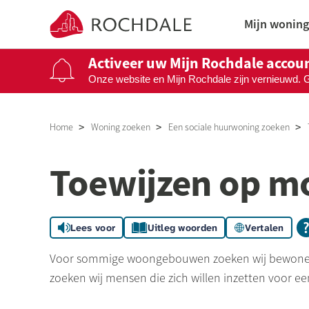
Naar de homepage
Mijn woning
Activeer uw Mijn Rochdale accou
Onze website en Mijn Rochdale zijn vernieuwd. 
Naar hoofdinhoud
Naar hoofdnavigatiemenu
Naar zoeken
Home
Woning zoeken
Een sociale huurwoning zoeken
Toewijzen op mo
Lees voor
Uitleg woorden
Vertalen
Voor sommige woongebouwen zoeken wij bewoners d
zoeken wij mensen die zich willen inzetten voor ee