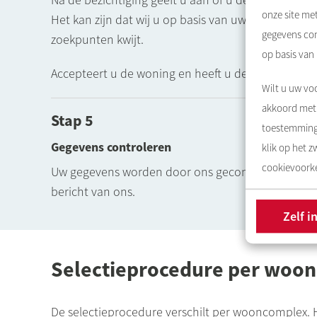
onze site me
Het kan zijn dat wij u op basis van uw antwoorde
gegevens com
zoekpunten kwijt.
op basis van
Accepteert u de woning en heeft u de hoogste pos
Wilt u uw voo
akkoord met 
Stap 5
toestemming 
Gegevens controleren
klik op het 
cookievoorke
Uw gegevens worden door ons gecontroleerd. Kloppe
bericht van ons.
Zelf i
Selectieprocedure per woon
De selectieprocedure verschilt per wooncomplex. 