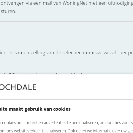
ontvangen via een mail van WoningNet met een uitnodiging o
 sturen.
er. De samenstelling van de selectiecommissie wisselt per p
olledig? Dan vervalt uw woningaanbieding.
ite maakt gebruik van cookies
an vragen wij u om vooraf aan te geven of u aanwezig zal zij
 cookies om content en advertenties te personaliseren, om functies voor s
ntal vragen.
 om ons websiteverkeer te analyseren. Ook delen we informatie over uw ge
pteert of weigert.