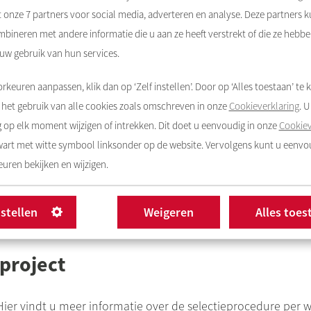
t onze
7
partners voor social media, adverteren en analyse. Deze partners 
n toch geen geschikte kandidaat vinden voor de woning en 
bineren met andere informatie die u aan ze heeft verstrekt of die ze hebb
 uw gebruik van hun services.
itie in DĀK Regio Amsterdam, dan krijgt u de woning aange
rkeuren aanpassen, klik dan op ‘Zelf instellen’. Door op ‘Alles toestaan’ te k
het gebruik van alle cookies zoals omschreven in onze
Cookieverklaring
. 
op elk moment wijzigen of intrekken. Dit doet u eenvoudig in onze
Cookiev
zwart met witte symbool linksonder op de website. Vervolgens kunt u eenv
uren bekijken en wijzigen.
n alle gegevens die u bij ons heeft ingeleverd? Gefeliciteer
nstellen
Weigeren
Alles toes
project
Hier vindt u meer informatie over de selectieprocedure per 