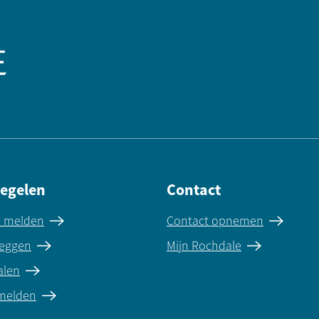
regelen
Contact
e melden
Contact opnemen
eggen
Mijn Rochdale
alen
 melden