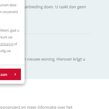
kunnen deze
u geen woningaanbieding doen. U raakt dan geen
en verzameld
boden.
likken, gaat u
U kunt uw
erklaring
of
oudig uw
d! U heeft een nieuwe woning. Hierover krijgt u
taan
woonproject en meer informatie over het