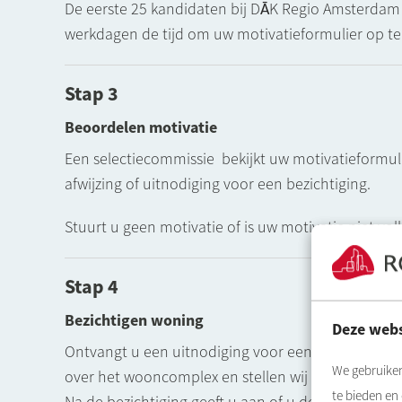
De eerste 25 kandidaten bij DĀK Regio Amsterdam 
werkdagen de tijd om uw motivatieformulier op te
Stap 3
Beoordelen motivatie
Een selectiecommissie bekijkt uw motivatieformuli
afwijzing of uitnodiging voor een bezichtiging.
Stuurt u geen motivatie of is uw motivatie niet v
Stap 4
Bezichtigen woning
Deze webs
Ontvangt u een uitnodiging voor een bezichtiging? D
We gebruiken
over het wooncomplex en stellen wij u nog een aa
te bieden en
Na de bezichtiging geeft u aan of u de woning acce