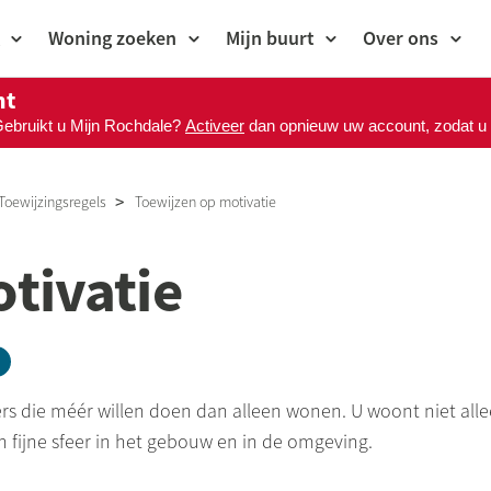
Woning zoeken
Mijn buurt
Over ons
nt
Gebruikt u Mijn Rochdale?
Activeer
dan opnieuw uw account, zodat u M
Toewijzingsregels
Toewijzen op motivatie
tivatie
ie méér willen doen dan alleen wonen. U woont niet allee
n fijne sfeer in het gebouw en in de omgeving.