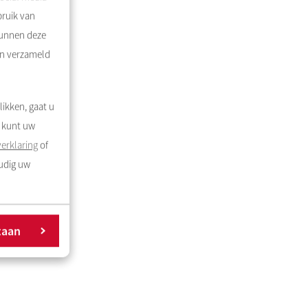
bruik van
kunnen deze
en verzameld
likken, gaat u
U kunt uw
erklaring
of
oudig uw
taan