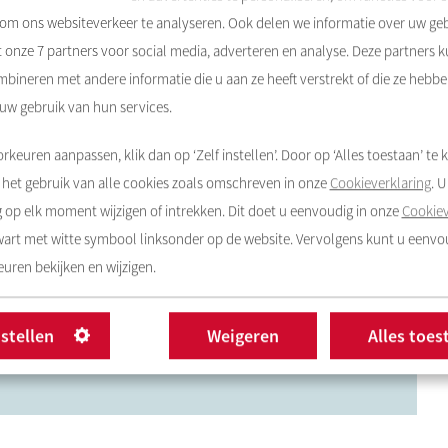
 om ons websiteverkeer te analyseren. Ook delen we informatie over uw ge
t onze
7
partners voor social media, adverteren en analyse. Deze partners 
akfort
en
Huigenbos
de resultaten van het
bineren met andere informatie die u aan ze heeft verstrekt of die ze hebb
e technische onderzoeken die we lieten doen. We
 uw gebruik van hun services.
n kunnen komen voor uw flat, die aansluit bij de
oogte gesteld zodra meer bekend is.
rkeuren aanpassen, klik dan op ‘Zelf instellen’. Door op ‘Alles toestaan’ te k
het gebruik van alle cookies zoals omschreven in onze
Cookieverklaring
. 
op elk moment wijzigen of intrekken. Dit doet u eenvoudig in onze
Cookiev
beheerder van
Rochdale
, iedere maandag tot en met
zwart met witte symbool linksonder op de website. Vervolgens kunt u eenv
g tussen 9.00 en 10.00 uur op
Huigenbos
1020.
uren bekijken en wijzigen.
nersvereniging H&H, maandag 17.30-19.30 uur en
is,
Huigenbos
10.
nstellen
Weigeren
Alles toes
g naar Elly de Boer, of stuur een mail naar Yvette