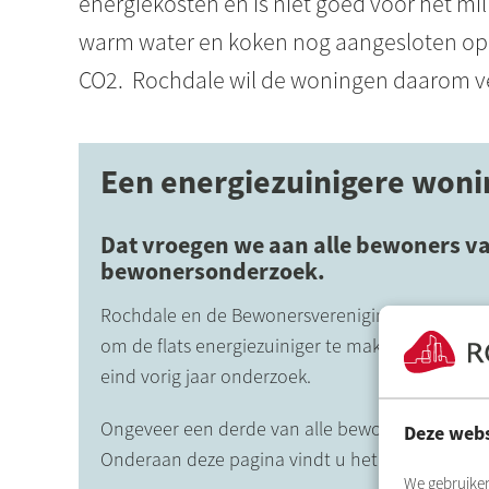
energiekosten en is niet goed voor het mi
warm water en koken nog aangesloten op a
CO2.
Rochdale
wil de woningen daarom 
Een energiezuinigere woni
Dat vroegen we aan alle bewoners v
bewonersonderzoek.
Rochdale
en de Bewonersvereniging
Hakfort
e
om de flats energiezuiniger te maken. Omdat de
eind vorig jaar onderzoek.
Ongeveer een derde van alle bewoners (251) deed
Deze webs
Onderaan deze pagina vindt u het verslag.
We gebruiken