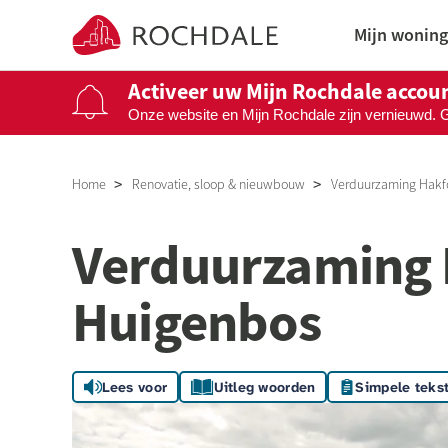
Naar de homepage
Mijn woning
Activeer uw Mijn Rochdale accou
Onze website en Mijn Rochdale zijn vernieuwd. 
Naar hoofdinhoud
Naar hoofdnavigatiemenu
Naar zoeken
Home
Renovatie, sloop & nieuwbouw
Verduurzaming Hakf
Verduurzaming 
Huigenbos
Lees voor
Uitleg woorden
Simpele teks