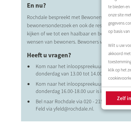
En nu?
te bieden en
onze site me
Rochdale
bespreekt met Bewonersvereniging
H
gegevens com
bewonersonderzoek en ook de resultaten van d
op basis van
kijken of we tot een haalbaar en betaalbaar pla
wensen van bewoners. Bewoners worden op de h
Wilt u uw voo
akkoord met 
Heeft u vragen?
toestemming 
Kom naar het inloopspreekuur van de wijk
klik op het 
donderdag van 13.00 tot 14.00 uur of vrijda
cookievoorke
Kom naar het inloopspreekuur van de Bewo
donderdag 16.00-18.00 uur is in 't Glazen Hu
Zelf i
Bel naar
Rochdale
via 020 - 215 0000 en vraa
Feld via yfeld@rochdale.nl.