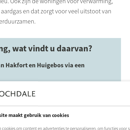
lieu. Ook zijn de woningen voor verwarming,
ardgas en dat zorgt voor veel uitstoot van
verduurzamen.
ng, wat vindt u daarvan?
an
Hakfort
en
Huigebos
via een
n
Huigenbos
onderzoeken samen de mogelijkheden
 mening van alle huurders belangrijk is, deden we
 mee. Alle reacties zijn in een verslag verwerkt.
ite maakt gebruik van cookies
 cookies om content en advertenties te personaliseren, om functies voor s