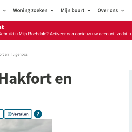
Woning zoeken
Mijn buurt
Over ons
nt
Gebruikt u Mijn Rochdale?
Activeer
dan opnieuw uw account, zodat u M
ort en Huigenbos
Hakfort en
t
Vertalen