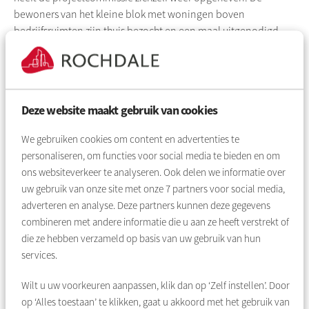
bewoners van het kleine blok met woningen boven
bedrijfsruimten zijn thuis bezocht en een maal uitgenodigd
voor een gezamenlijke informatieavond. In de maanden
augustus en september krijgen de bewoners thuis een bezoek
van de bewonersbegeleiders van Rochdale en Logchies en
krijgen zij de gelegenheid om de proefwoning te bezichtigen.
Deze website maakt gebruik van cookies
Hierna worden zij gevraagd of zij akkoord gaan met de
renovatie.
We gebruiken cookies om content en advertenties te
personaliseren, om functies voor social media te bieden en om
Planning
ons websiteverkeer te analyseren. Ook delen we informatie over
Het was de bedoeling dat er begin 2024 zou worden gestart
uw gebruik van onze site met onze
7
partners voor social media,
met de werkzaamheden. Vanwege onvoorziene
adverteren en analyse. Deze partners kunnen deze gegevens
omstandigheden is de planning een half jaar verschoven. We
combineren met andere informatie die u aan ze heeft verstrekt of
verwachten nu in het najaar van 2024 te beginnen met de
die ze hebben verzameld op basis van uw gebruik van hun
werkzaamheden.
services.
Wilt u uw voorkeuren aanpassen, klik dan op ‘Zelf instellen’. Door
op ‘Alles toestaan’ te klikken, gaat u akkoord met het gebruik van
Terug naar overzicht